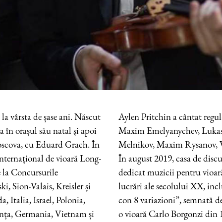
 la vârsta de șase ani. Născut
Aylen Pritchin a cântat regu
a în orașul său natal și apoi
Maxim Emelyanychev, Lukas 
oscova, cu Eduard Grach. În
Melnikov, Maxim Rysanov, V
nternațional de vioară Long-
În august 2019, casa de dis
 la Concursurile
dedicat muzicii pentru vioar
, Sion-Valais, Kreisler și
lucrări ale secolului XX, incl
, Italia, Israel, Polonia,
con 8 variazioni”, semnată d
anța, Germania, Vietnam și
o vioară Carlo Borgonzi din 