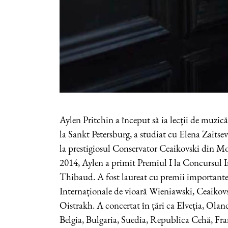
Aylen Pritchin a început să ia lecții de muzică
la Sankt Petersburg, a studiat cu Elena Zaitsev
la prestigiosul Conservator Ceaikovski din M
2014, Aylen a primit Premiul I la Concursul I
Thibaud. A fost laureat cu premii importante
Internaționale de vioară Wieniawski, Ceaikovski
Oistrakh. A concertat în țări ca Elveția, Olanda
Belgia, Bulgaria, Suedia, Republica Cehă, Fr