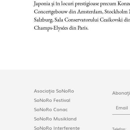
Japonia și în locuri prestigioase precum Konz
Concertgebouw din Amsterdam, Stockholm M
Salzburg, Sala Conservatorului Ceaikovski di
Champs-Elysées din Paris.
Asociația SoNoRo
Abonați
SoNoRo Festival
SoNoRo Conac
SoNoRo Musikland
SoNoRo Interferențe
Telefon: