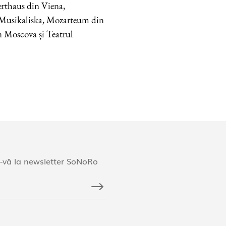
erthaus din Viena,
usikaliska, Mozarteum din
n Moscova și Teatrul
-vă la newsletter SoNoRo