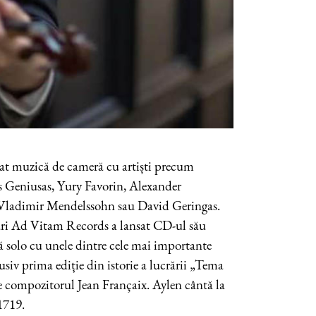
lat muzică de cameră cu artiști precum
Geniusas, Yury Favorin, Alexander
ladimir Mendelssohn sau David Geringas.
curi Ad Vitam Records a lansat CD-ul său
ă solo cu unele dintre cele mai importante
usiv prima ediție din istorie a lucrării „Tema
e compozitorul Jean Françaix. Aylen cântă la
1719.