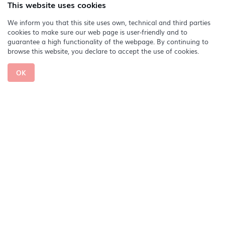
This website uses cookies
We inform you that this site uses own, technical and third parties
cookies to make sure our web page is user-friendly and to
guarantee a high functionality of the webpage. By continuing to
browse this website, you declare to accept the use of cookies.
OK
SoNoRo Conac
Inițiat în 2013, turneul SoNoRo Conac și-a propus
încă de la început ca, prin asocierea muzicii cu diverse
opere arhitecturale emblematice din România, să
sugereze nevoia de respect, atenție și sprijinire a
partimoniului și a resurselor culturale extraordinare
ale României.